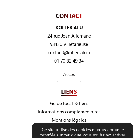
CONTACT
KOLLER ALU
24 rue Jean Allemane
93430 Villetaneuse
contact@koller-alu.fr
01 70 82 49 34
Accès
LIENS
Guide local & liens
Informations complémentaires
Mentions légales
Politique de confidentialité
Ce site utilise des cookies et vous donne le
contrôle sur ceux que vous souhaitez activer
Gestion des cookies