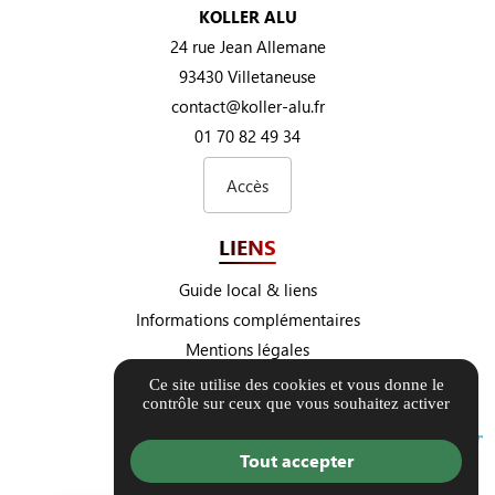
KOLLER ALU
24 rue Jean Allemane
93430 Villetaneuse
contact@koller-alu.fr
01 70 82 49 34
Accès
LIENS
Guide local & liens
Informations complémentaires
Mentions légales
Politique de confidentialité
Ce site utilise des cookies et vous donne le
contrôle sur ceux que vous souhaitez activer
Gestion des cookies
Tout accepter